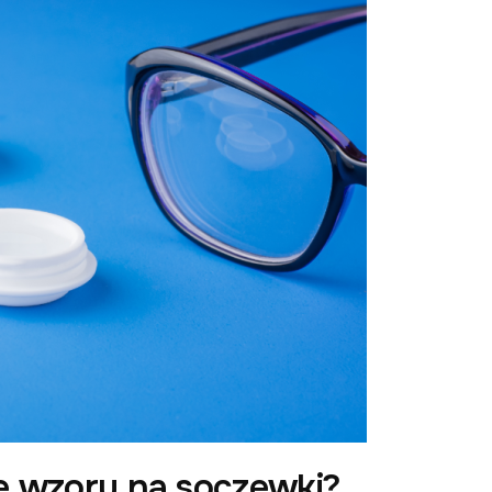
e wzoru na soczewki?