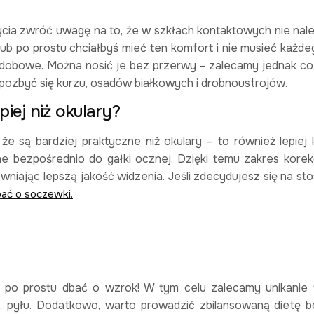
cia zwróć uwagę na to, że w szkłach kontaktowych nie nale
 lub po prostu chciałbyś mieć ten komfort i nie musieć każd
odobowe. Można nosić je bez przerwy – zalecamy jednak co k
 pozbyć się kurzu, osadów białkowych i drobnoustrojów.
iej niż okulary?
e są bardziej praktyczne niż okulary – to również lepiej 
ne bezpośrednio do gałki ocznej. Dzięki temu zakres korek
wniając lepszą jakość widzenia. Jeśli zdecydujesz się na st
bać o soczewki.
po prostu dbać o wzrok! W tym celu zalecamy unikanie t
, pyłu. Dodatkowo, warto prowadzić zbilansowaną dietę 