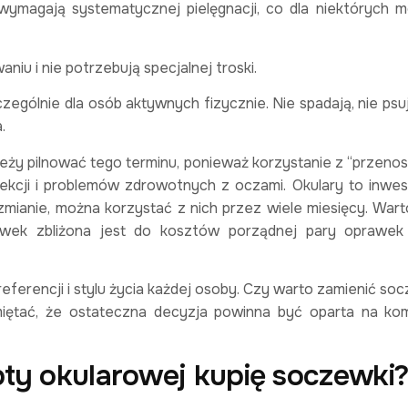
ymagają systematycznej pielęgnacji, co dla niektórych 
niu i nie potrzebują specjalnej troski.
ególnie dla osób aktywnych fizycznie. Nie spadają, nie psuj
.
eży pilnować tego terminu, ponieważ korzystanie z “przeno
ekcji i problemów zdrowotnych z oczami. Okulary to inwes
 zmianie, można korzystać z nich przez wiele miesięcy. Wart
ek zbliżona jest do kosztów porządnej pary oprawek 
eferencji i stylu życia każdej osoby. Czy warto zamienić so
miętać, że ostateczna decyzja powinna być oparta na kom
ty okularowej kupię soczewki