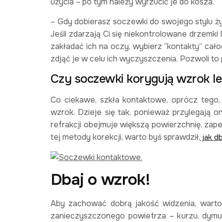
użycia – po tym należy wyrzucić je do kosza.
– Gdy dobierasz soczewki do swojego stylu ży
Jeśli zdarzają Ci się niekontrolowane drzemki
zakładać ich na oczy, wybierz “kontakty” cał
zdjąć je w celu ich wyczyszczenia. Pozwoli to
Czy soczewki korygują wzrok lep
Co ciekawe, szkła kontaktowe, oprócz tego, ż
wzrok. Dzieje się tak, ponieważ przylegają o
refrakcji obejmuje większą powierzchnię, zape
tej metody korekcji, warto byś sprawdził,
jak d
Dbaj o wzrok!
Aby zachować dobrą jakość widzenia, warto 
zanieczyszczonego powietrza – kurzu, dymu