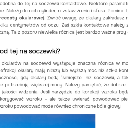
podobna do tej na soczewki kontaktowe. Niektóre paramet
me. Należy do nich cylinder, rozstaw źrenic i sfera. Pomimo 
ecepty okularowej.
Zwróć uwagę, że okulary zakładasz n
i kilku centymetrów od oczu. Zaś szkła kontaktowe należy 
oczną. Ta z pozoru niewielka różnica jest bardzo ważna przy
od tej na soczewki?
ie okularów na soczewki występuje znaczna różnica w m
refrakcji okulary mają niższą lub wyższą moc niż szkła kon
zności, gdy okulary będą “silniejsze” niż soczewki, a ta
we potrzebują większej mocy. Należy pamiętać, że dobrze
 jakości widzenia. Jeśli narzędzie do korekcji wzroku będ
e korygować wzroku – ale także uwierać, powodować pie
 wzroku powodować może również chroniczne bóle głowy.