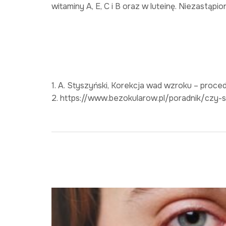
witaminy A, E, C i B oraz w luteinę. Niezastąpi
1. A. Styszyński, Korekcja wad wzroku – proced
2. https://www.bezokularow.pl/poradnik/czy