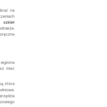
ybrać na
czeniach
 szkieł
ednakże,
noręczne
n wykona
esz mieć
bą, która
odniowe,
arzędzia
razowego