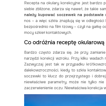
Recepta na okulary korekcyjne jest bardzo 
siebie zbliżone, zdarza się nawet, że takie sa
należy kupować soczewek na podstawie r
nos – a więc szkła znajdują się w odległośc
bezpośrednio na film łzowy – czyli na gałkę 
mocy szkieł kontaktowych.
Co odróżnia receptę okularową 
Bardzo często zdarza się, że przy zamian
narzędzi korekcji wzroku. Przy kilku wadach 
Zazwyczaj jest tak w przypadku krótkowzroc
dalekowzroczności, kiedy to szkła kontakto
soczewki to klucz do przejrzystego i dobrej
niewłaściwe parametry, może nie tylko ni
zaczerwienienie oczu. Niewłaściwa korekcja