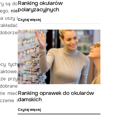
Ranking okularów
ry są do
polaryzacyjnych
tego,
nie
a uszy i
Czytaj więcej
zakładać
 doborze
ocy tych
taktowe.
kże przy
 dobrane
Ranking oprawek do okularów
zie mieć
damskich
czenie i
Czytaj więcej