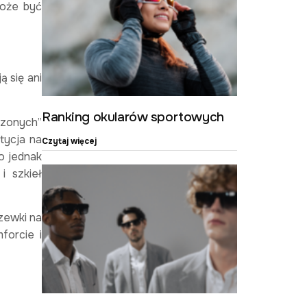
może być
ą się ani
Ranking okularów sportowych
szonych”
tycja na
Czytaj więcej
o jednak
i szkieł
czewki na
forcie i
?