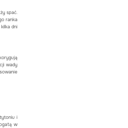
ży spać.
ego ranka
ilka dni
korygują
cji wady
osowanie
ytoniu i
bogatą w