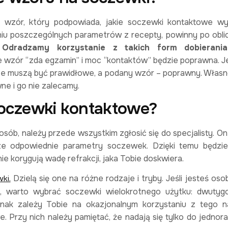
 wzór, który podpowiada, jakie soczewki kontaktowe w
niu poszczególnych parametrów z recepty, powinny po obli
.
Odradzamy korzystanie z takich form dobierania
 wzór “zda egzamin” i moc “kontaktów” będzie poprawna. J
wsze muszą być prawidłowe, a podany wzór – poprawny. Włas
ne i go nie zalecamy.
soczewki kontaktowe?
ób, należy przede wszystkim zgłosić się do specjalisty. O
ze odpowiednie parametry soczewek. Dzięki temu będzi
 korygują wadę refrakcji, jaka Tobie doskwiera.
Dzielą się one na różne rodzaje i tryby. Jeśli jesteś oso
ki.
ń, warto wybrać soczewki wielokrotnego użytku: dwutyg
ednak zależy Tobie na okazjonalnym korzystaniu z tego n
e. Przy nich należy pamiętać, że nadają się tylko do jedno