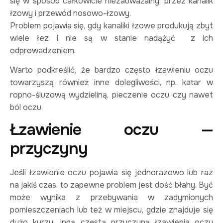
się w sposób całkowicie niezauważalny, przez kanalik
łzowy i przewód nosowo-łzowy.
Problem pojawia się, gdy kanaliki łzowe produkują zbyt
wiele łez i nie są w stanie nadążyć z ich
odprowadzeniem.
Warto podkreślić, że bardzo często łzawieniu oczu
towarzyszą również inne dolegliwości, np. katar w
ropno-śluzową wydzieliną, pieczenie oczu czy nawet
ból oczu.
Łzawienie oczu —
przyczyny
Jeśli łzawienie oczu pojawia się jednorazowo lub raz
na jakiś czas, to zapewne problem jest dość błahy. Być
może wynika z przebywania w zadymionych
pomieszczeniach lub też w miejscu, gdzie znajduje się
dużo kurzu. Inną częstą przyczyną łzawienia oczu