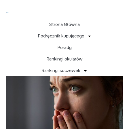
Strona Główna
Podręcznik kupującego
Łzawienie oczu — jak
Porady
zapobiegać?
Rankingi okularów
Rankingi soczewek