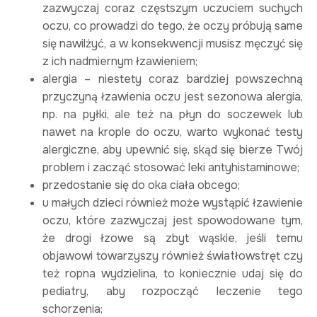
zazwyczaj coraz częstszym uczuciem suchych
oczu, co prowadzi do tego, że oczy próbują same
się nawilżyć, a w konsekwencji musisz męczyć się
z ich nadmiernym łzawieniem;
alergia – niestety coraz bardziej powszechną
przyczyną łzawienia oczu jest sezonowa alergia,
np. na pyłki, ale też na płyn do soczewek lub
nawet na krople do oczu, warto wykonać testy
alergiczne, aby upewnić się, skąd się bierze Twój
problem i zacząć stosować leki antyhistaminowe;
przedostanie się do oka ciała obcego;
u małych dzieci również może wystąpić łzawienie
oczu, które zazwyczaj jest spowodowane tym,
że drogi łzowe są zbyt wąskie, jeśli temu
objawowi towarzyszy również światłowstręt czy
też ropna wydzielina, to koniecznie udaj się do
pediatry, aby rozpocząć leczenie tego
schorzenia;