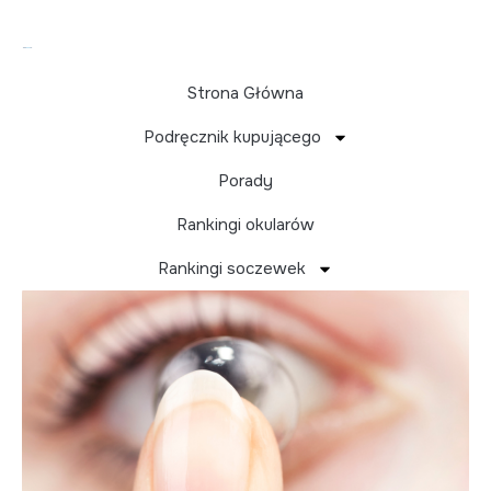
Strona Główna
Podręcznik kupującego
Rodzaje soczewek –
Porady
miękkie vs twarde
Rankingi okularów
Rankingi soczewek