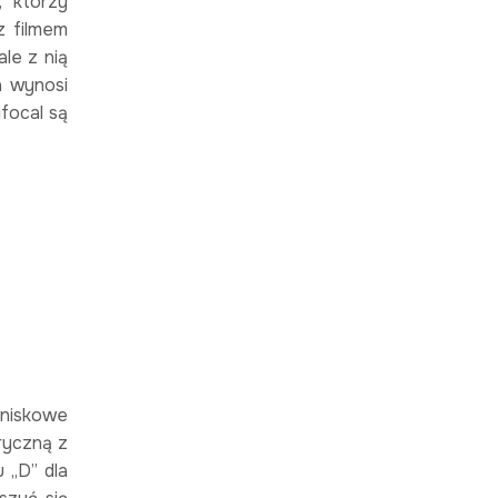
, którzy
z filmem
le z nią
a wynosi
focal są
niskowe
ryczną z
 „D” dla