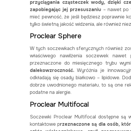
przyciągania cząsteczek wody, dzięki cz
zapobiegając jej przesuszaniu
– nawet po 
mieć pewność, że jeśli będziesz poprawnie k
tylko świetną jakość widzenia, ale również ni
Proclear Sphere
W tych soczewkach sferycznych również zos
właściwego nawilżenia soczewek nawet p
przeznaczone do miesięcznego trybu wymi
dalekowzroczność.
Wyróżnia je innowacyjn
odkładają się osady białkowo – lipidowe. Do
dobrze uwodnionego materiału, to są one re
podatne na alergie.
Proclear Multifocal
Soczewki Proclear Multifocal dostępne są 
kontaktowe p
rzeznaczone są dla osób, któ