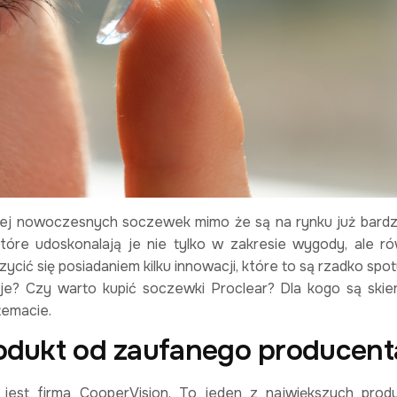
ziej nowoczesnych soczewek mimo że są na rynku już bardz
óre udoskonalają je nie tylko w zakresie wygody, ale r
ycić się posiadaniem kilku innowacji, które to są rzadko sp
je? Czy warto kupić soczewki Proclear? Dla kogo są ski
 temacie.
rodukt od zaufanego producent
 jest firma CooperVision. To jeden z największych pro