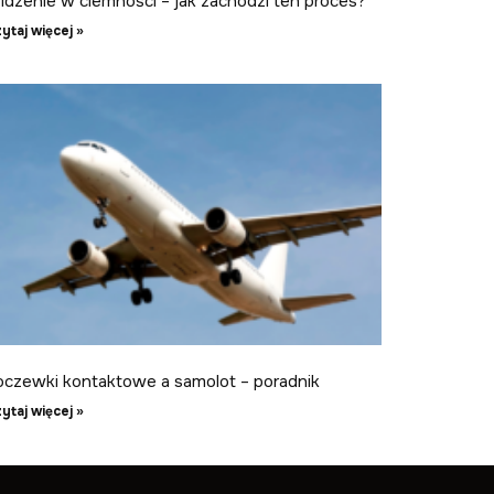
idzenie w ciemności – jak zachodzi ten proces?
ytaj więcej »
oczewki kontaktowe a samolot – poradnik
ytaj więcej »