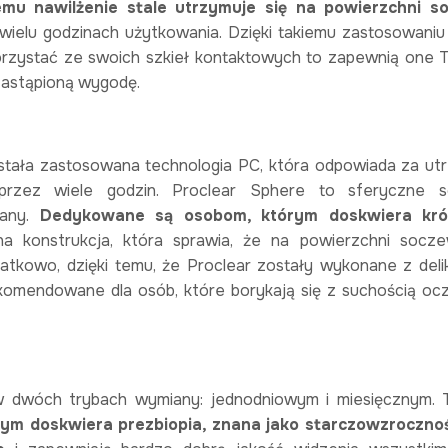
emu nawilżenie stale utrzymuje się na powierzchni so
wielu godzinach użytkowania. Dzięki takiemu zastosowani
orzystać ze swoich szkieł kontaktowych to zapewnią one T
ezastąpioną wygodę.
tała zastosowana technologia PC, która odpowiada za ut
rzez wiele godzin. Proclear Sphere to sferyczne s
any.
Dedykowane są osobom, którym doskwiera kró
a konstrukcja, która sprawia, że na powierzchni socz
datkowo, dzięki temu, że Proclear zostały wykonane z deli
komendowane dla osób, które borykają się z suchością ocz
w dwóch trybach wymiany: jednodniowym i miesięcznym. 
rym doskwiera prezbiopia, znana jako starczowzroczno