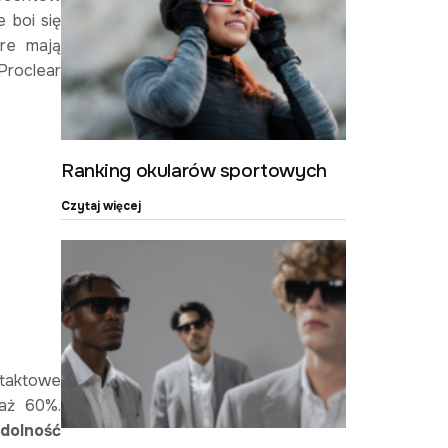
 boi się
óre mają
Proclear
Ranking okularów sportowych
Czytaj więcej
taktowe
 aż 60%.
dolność