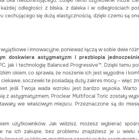
a oka niedominującego. Dzięki temu użytkownik może cie
żdej odległości: z bliska, z daleka i w odległościach poś
 cechującego się dużą elastycznością, dzięki czemu są on
ą wyjątkowe i innowacyjne, ponieważ łączą w sobie dwie róż
ym doskwiera astygmatyzm i prezbiopia jednocześnie
, jak i technologię Balanced Progressive™. Dzięki temu po
udzkim okiem, co sprawia, że noszenie ich jest wygodne i ko
ciekawe, soczewki te posiadają duży zakres mocy – więc zn
nawet jeśli Twoja wada wzroku jest bardzo wysoka. Warto
się z astygmatyzmem, Proclear Multifocal Toric zostały wy
stawały we właściwym miejscu. Przeznaczone są do mies
niem użytkowników. Jak widzisz, możesz wybierać spośr
ie na ich zakupie, bez problemu znajdziesz je u wielu