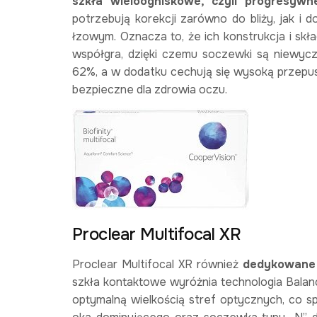
szkła wieloogniskowe, czyli progresywn
potrzebują korekcji zarówno do bliży, jak i d
łzowym. Oznacza to, że ich konstrukcja i skła
współgra, dzięki czemu soczewki są niewyc
62%, a w dodatku cechują się wysoką przepusz
bezpieczne dla zdrowia oczu.
Proclear Multifocal XR
Proclear Multifocal XR również
dedykowane s
szkła kontaktowe wyróżnia technologia Balanc
optymalną wielkością stref optycznych, co 