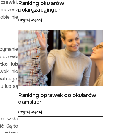
czewki,
Ranking okularów
polaryzacyjnych
u możesz
obie nie
Czytaj więcej
rzymanie
oczewki
tko lub
ewek nie
katnego,
u lub są
Ranking oprawek do okularów
damskich
Czytaj więcej
Te szkła
ść
. Są to