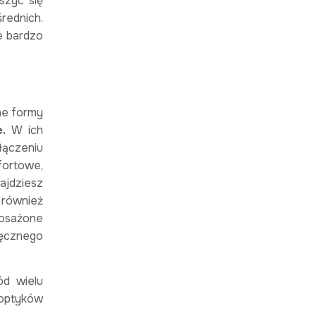
szyć się
rednich.
e bardzo
ne formy
.
W ich
łączeniu
mfortowe,
ajdziesz
 również
posażone
ięcznego
ód wielu
 optyków