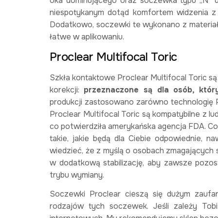
oka dominującego oraz soczewka typu „N” dl
niespotykanym dotąd komfortem widzenia z ka
Dodatkowo, soczewki te wykonano z materiału
łatwe w aplikowaniu.
Proclear Multifocal Toric
Szkła kontaktowe Proclear Multifocal Toric s
korekcji:
przeznaczone są dla osób, któr
produkcji zastosowano zarówno technologię PC
Proclear Multifocal Toric są kompatybilne z l
co potwierdziła amerykańska agencja FDA. Co 
takie, jakie będą dla Ciebie odpowiednie, 
wiedzieć, że z myślą o osobach zmagających 
w dodatkową stabilizację, aby zawsze pozo
trybu wymiany.
Soczewki Proclear cieszą się dużym zaufa
rodzajów tych soczewek. Jeśli zależy Tob