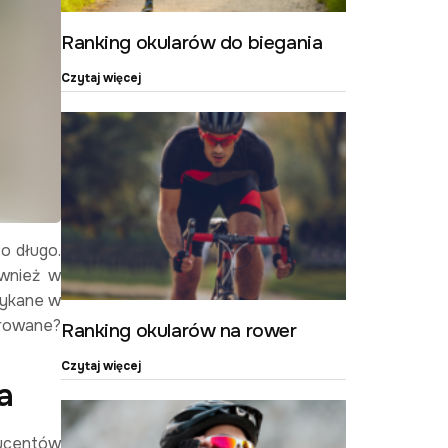
Ranking okularów do biegania
Czytaj więcej
o długo.
ównież w
otykane w
erowane?
Ranking okularów na rower
Czytaj więcej
a
ducentów