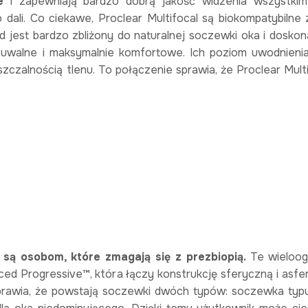
e
i zapewniają bardzo dobrą jakość widzenia wszystkim
o dali. Co ciekawe, Proclear Multifocal są biokompatybilne 
d jest bardzo zbliżony do naturalnej soczewki oka i doskona
zuwalne i maksymalnie komfortowe. Ich poziom uwodnieni
czalnością tlenu. To połączenie sprawia, że Proclear Multi
ą osobom, które zmagają się z prezbiopią.
Te wieloog
ed Progressive™, która łączy konstrukcję sferyczną i asfe
sprawia, że powstają soczewki dwóch typów: soczewka typu