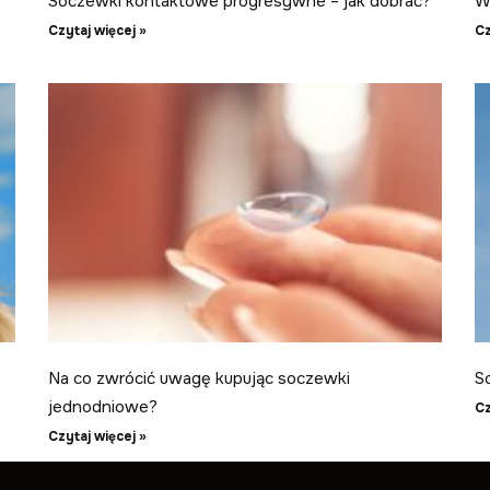
Soczewki kontaktowe progresywne – jak dobrać?
W
Czytaj więcej »
Cz
Na co zwrócić uwagę kupując soczewki
S
jednodniowe?
Cz
Czytaj więcej »