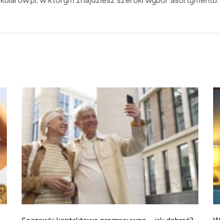
ularow.pl, w którym znajdziesz szeroki wybór asortymentu