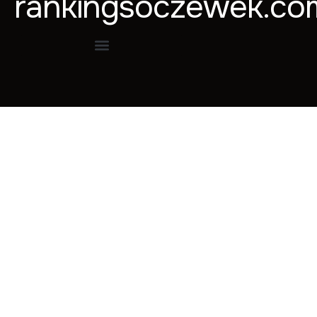
rankingsoczewek.co
Soczewki Biofinity – czy to soczewki całodobowe?
Czytaj więcej »