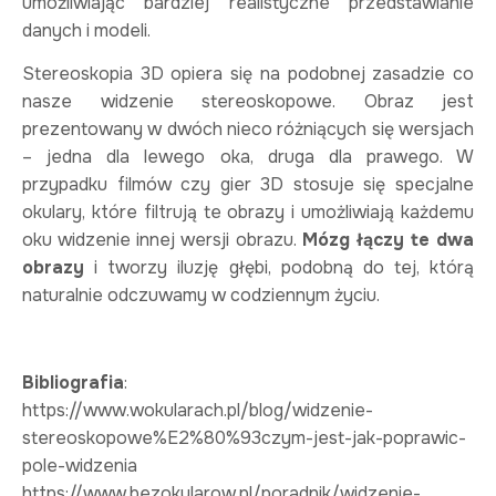
umożliwiając bardziej realistyczne przedstawianie
danych i modeli.
Stereoskopia 3D opiera się na podobnej zasadzie co
nasze widzenie stereoskopowe. Obraz jest
prezentowany w dwóch nieco różniących się wersjach
– jedna dla lewego oka, druga dla prawego. W
przypadku filmów czy gier 3D stosuje się specjalne
okulary, które filtrują te obrazy i umożliwiają każdemu
oku widzenie innej wersji obrazu.
Mózg łączy te dwa
obrazy
i tworzy iluzję głębi, podobną do tej, którą
naturalnie odczuwamy w codziennym życiu.
Bibliografia
:
https://www.wokularach.pl/blog/widzenie-
stereoskopowe%E2%80%93czym-jest-jak-poprawic-
pole-widzenia
https://www.bezokularow.pl/poradnik/widzenie-