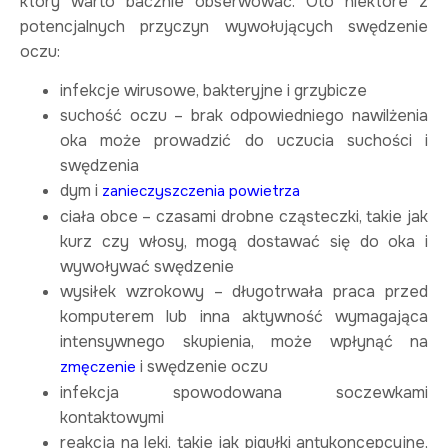
który warto bacznie obserwować. Oto niektóre z
potencjalnych przyczyn wywołujących swędzenie
oczu:
infekcje wirusowe, bakteryjne i grzybicze
suchość oczu – brak odpowiedniego nawilżenia
oka może prowadzić do uczucia suchości i
swędzenia
dym i
zanieczyszczenia powietrza
ciała obce – czasami drobne cząsteczki, takie jak
kurz czy włosy, mogą dostawać się do oka i
wywoływać swędzenie
wysiłek wzrokowy – długotrwała praca przed
komputerem lub inna aktywność wymagająca
intensywnego skupienia, może wpłynąć na
i swędzenie oczu
zmęczenie
infekcja spowodowana soczewkami
kontaktowymi
reakcja na leki, takie jak pigułki antykoncepcyjne,