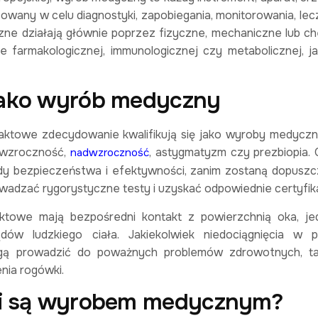
sowany w celu diagnostyki, zapobiegania, monitorowania, lec
ne działają głównie poprzez fizyczne, mechaniczne lub c
e farmakologicznej, immunologicznej czy metabolicznej, j
jako wyrób medyczny
taktowe zdecydowanie kwalifikują się jako wyroby medyczn
kowzroczność,
, astygmatyzm czy prezbiopia.
nadwzroczność
rdy bezpieczeństwa i efektywności, zanim zostaną dopusz
adzać rygorystyczne testy i uzyskać odpowiednie certyfik
towe mają bezpośredni kontakt z powierzchnią oka, j
ądów ludzkiego ciała. Jakiekolwiek niedociągnięcia w pr
mogą prowadzić do poważnych problemów zdrowotnych, ta
nia rogówki.
ki są wyrobem medycznym?