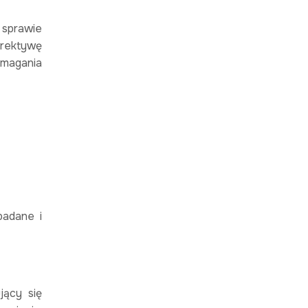
sprawie
yrektywę
ymagania
badane i
jący się