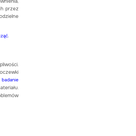
wnienia,
ch przez
odzielne
.
cząć
iwości.
soczewki
 badanie
teriału.
roblemów