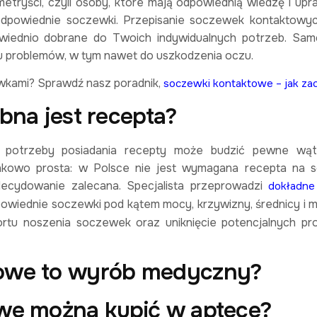
metryści, czyli osoby, które mają odpowiednią wiedzę i upra
odpowiednie soczewki. Przepisanie soczewek kontaktowy
owiednio dobrane do Twoich indywidualnych potrzeb. Sam
u problemów, w tym nawet do uszkodzenia oczu.
wkami? Sprawdź nasz poradnik,
soczewki kontaktowe – jak za
bna jest recepta?
potrzeby posiadania recepty może budzić pewne wątpl
unkowo prosta: w Polsce nie jest wymagana recepta na 
zdecydowanie zalecana. Specjalista przeprowadzi
dokładne
powiednie soczewki pod kątem mocy, krzywizny, średnicy i ma
rtu noszenia soczewek oraz uniknięcie potencjalnych p
we można kupić w aptece?