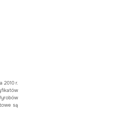
 2010 r.
yfikatów
 Wyrobów
ktowe są