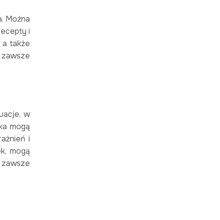
a. Można
ecepty i
 a także
 zawsze
uacje, w
oka mogą
ażnień i
ek, mogą
 zawsze