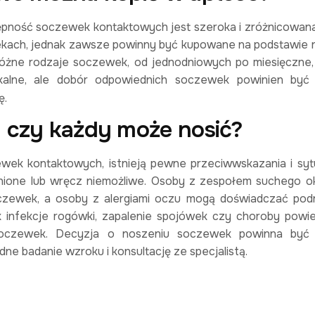
stępność soczewek kontaktowych jest szeroka i zróżnicowan
tekach, jednak zawsze powinny być kupowane na podstawie r
ą różne rodzaje soczewek, od jednodniowych po miesięczne,
kalne, ale dobór odpowiednich soczewek powinien być
ę.
 czy każdy może nosić?
ek kontaktowych, istnieją pewne przeciwwskazania i syt
nione lub wręcz niemożliwe. Osoby z zespołem suchego 
zewek, a osoby z alergiami oczu mogą doświadczać podr
ak infekcje rogówki, zapalenie spojówek czy choroby powi
soczewek. Decyzja o noszeniu soczewek powinna być
ne badanie wzroku i konsultację ze specjalistą.​