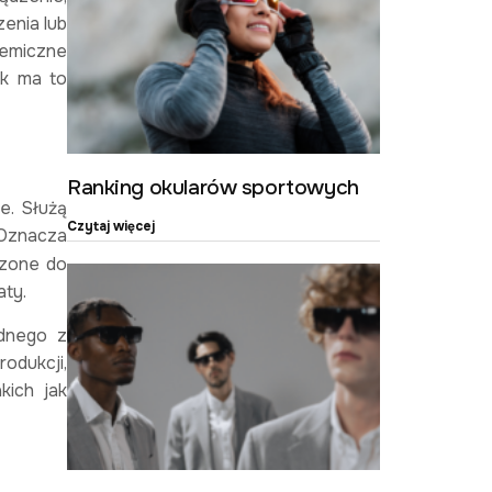
zenia lub
hemiczne
ak ma to
Ranking okularów sportowych
e. Służą
Czytaj więcej
 Oznacza
czone do
aty.
ednego z
odukcji,
kich jak