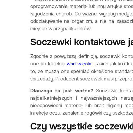
oprogramowanie, materiał lub inny artykuł sto
łagodzenia chorób. Co ważne, wyroby medycz
oddziaływanie na organizm, a nie na zasadzi
miejsce w przypadku leków.
Soczewki kontaktowe 
Zgodnie z powyższą definicją, soczewki kon
one do korekcji
, takich jak krót
wad wzroku
to, że muszą one spełniać określone standa
sprzedaży. Producent soczewek musi przeprow
Dlaczego to jest ważne?
Soczewki kontak
najdelikatniejszych i najważniejszych narz
nieodpowiedni materiał lub brak higieny 
infekcje oczu, zapalenie rogówki czy uszkodze
Czy wszystkie soczew